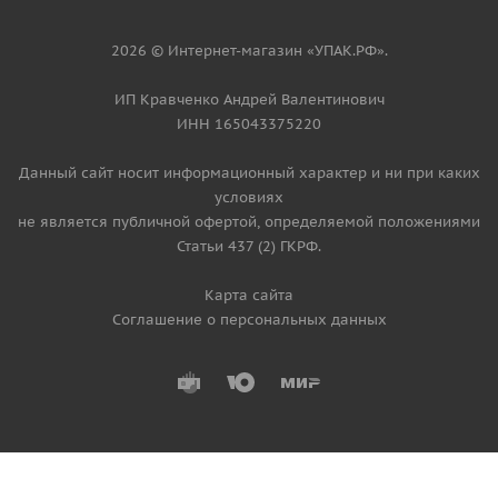
2026 © Интернет-магазин «УПАК.РФ».
ИП Кравченко Андрей Валентинович
ИНН 165043375220
Данный сайт носит информационный характер и ни при каких
условиях
не является публичной офертой, определяемой положениями
Статьи 437 (2) ГКРФ.
Карта сайта
Соглашение о персональных данных