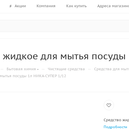
Акции
Компания
Как купить
Адреса магазин
 жидкое для мытья посуды 
—
—
—
Бытовая химия
Чистящие средства
Средства для мыт
 мытья посуды 1л НИКА-СУПЕР 1/12
Средство жи
Подробности