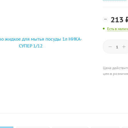
213
Есть в нали
Цена действит
цен в розничн