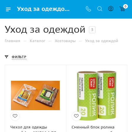
0
Уход за одеждой – купить по низкой цене в Москве с доставкой на дом
Уход за одеждой
3
—
—
—
Главная
Каталог
Хозтовары
Уход за одеждой
ФИЛЬТР
Чехол для одежды
Сменный блок ролика