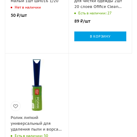
малый 1шт ШИ016 1/20
для чистки одежды 2шт
20 слоев Ofifice Clean
Нет в наличии
1/24
Есть в наличии: 27
50
₽
/шт
89
₽
/шт
В КОРЗИНУ
Ролик липкий
универсальный для
удаления пыли и ворса
20 слоев Ofifice Clean
Есть в наличии: 50