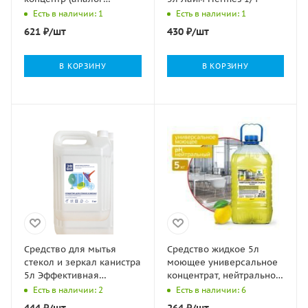
Шуманита) 1/4
Есть в наличии: 1
Есть в наличии: 1
621
₽
/шт
430
₽
/шт
В КОРЗИНУ
В КОРЗИНУ
Средство для мытья
Средство жидкое 5л
стекол и зеркал канистра
моющее универсальное
5л Эффективная
концентрат, нейтральное
формула ЭФФИ (Эксперт
эко Clean&Green ПЭТ1/2
Есть в наличии: 2
Есть в наличии: 6
1000) 1/4
444
₽
/шт
264
₽
/шт