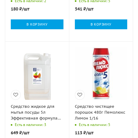
формула ЭФФИ 1/4
Есть в наличии: 2
Есть в наличии: 5
180
₽
/шт
541
₽
/шт
В КОРЗИНУ
В КОРЗИНУ
Средство жидкое для
Средство чистящее
мытья посуды 5л
порошок 480г Пемолюкс
Эффективная формула
Лимон 1/16
ЭФФИ (эксперт 2000) 1/4
Есть в наличии: 3
Есть в наличии: 5
649
₽
/шт
113
₽
/шт