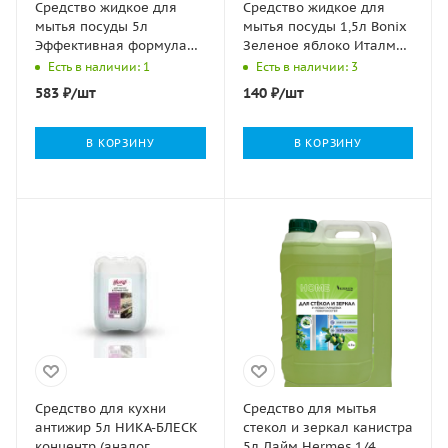
Средство жидкое для
Средство жидкое для
мытья посуды 5л
мытья посуды 1,5л Bonix
Эффективная формула
Зеленое яблоко Италмас
ЭФФИ лимон (эксперт
1/12
Есть в наличии: 1
Есть в наличии: 3
1000) 1/4
583
₽
/шт
140
₽
/шт
В КОРЗИНУ
В КОРЗИНУ
Средство для кухни
Средство для мытья
антижир 5л НИКА-БЛЕСК
стекол и зеркал канистра
концентр (аналог
5л Лайм Hermes 1/4