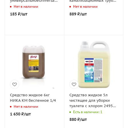
универсальноеUniversal
канализационных труб
cleaner нейтральное
дезин эффектом
Нет в наличии
Нет в наличии
Clean&Green 1/12
SYNERGETIC 1/4
185
₽
/шт
889
₽
/шт
Средство жидкое 6кг
Средство жидкое 5л
НИКА КМ беспенное 1/4
чистящее для уборки
туалета с хлором 24957
Нет в наличии
ЧИСТИН 3в1 1/2
Есть в наличии: 1
1 650
₽
/шт
880
₽
/шт