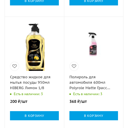
В КОРЗИНУ
В КОРЗИНУ
Средство жидкое для
Полироль для
мытья посуды 950мл
автомобиля 600мл
HIBERG Лимон 1/8
Polyrole Matte Грасс
GRASS бабл 1/8
Есть в наличии: 3
Есть в наличии: 3
200
₽
/шт
368
₽
/шт
В КОРЗИНУ
В КОРЗИНУ