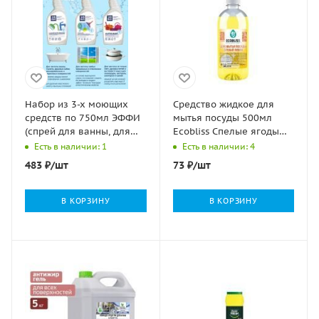
Набор из 3-х моющих
Средство жидкое для
средств по 750мл ЭФФИ
мытья посуды 500мл
(спрей для ванны, для
Ecobliss Спелые ягоды
стекол и зеркал,
1/1
Есть в наличии: 1
Есть в наличии: 4
антижир) 1/5
483
₽
/шт
73
₽
/шт
В КОРЗИНУ
В КОРЗИНУ