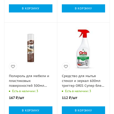
В КОРЗИНУ
В КОРЗИНУ
Полироль для мебели и
Средство для мытья
пластиковых
стекол и зеркал 600мл
поверхностей 300мл
триггер ORIS Супер блеск
Limpia Сибиар 1/12
Грасс GRASS 1/8
Есть в наличии: 3
Есть в наличии: 3
167
₽
/шт
112
₽
/шт
В КОРЗИНУ
В КОРЗИНУ