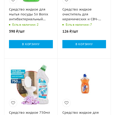
Средство жидкое для
Средство жидкое
мытья посуды 5л Bonix
очиститель для
антибактериальный
керамических и СВЧ-
Италмас 1/4
печей 300мл LIMPIA
Есть в наличии: 2
Есть в наличии: 7
Сибиар 1/12
598
₽
/шт
126
₽
/шт
В КОРЗИНУ
В КОРЗИНУ
Средство жидкое 750мл
Средство жидкое для