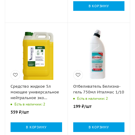
В КОРЗИНУ
Средство жидкое 5л
Отбеливатель Белизна-
моющее универсальное
гель 750мл Италмас 1/10
нейтральное эко
Есть в наличии: 2
PROFESSIONAL
Есть в наличии: 2
199
₽
/шт
AUTOCLEAN Hermes 1/4
559
₽
/шт
В КОРЗИНУ
В КОРЗИНУ