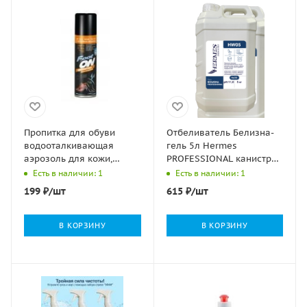
Пропитка для обуви
Отбеливатель Белизна-
водооталкивающая
гель 5л Hermes
аэрозоль для кожи,
PROFESSIONAL канистра
текстиля, синт.мат-ов
1/4
Есть в наличии: 1
Есть в наличии: 1
FootON 230мл 1/12
199
₽
/шт
615
₽
/шт
В КОРЗИНУ
В КОРЗИНУ