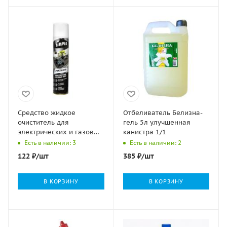
Средство жидкое
Отбеливатель Белизна-
очиститель для
гель 5л улучшенная
электрических и газовых
канистра 1/1
плит 300мл LIMPIA
Есть в наличии: 3
Есть в наличии: 2
Сибиар 1/12
122
₽
/шт
385
₽
/шт
В КОРЗИНУ
В КОРЗИНУ