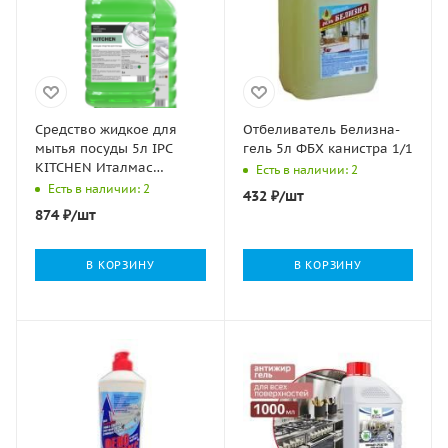
Средство жидкое для
Отбеливатель Белизна-
мытья посуды 5л IPC
гель 5л ФБХ канистра 1/1
KITCHEN Италмас
Есть в наличии: 2
концентрированное 1/4
Есть в наличии: 2
432
₽
/шт
874
₽
/шт
В КОРЗИНУ
В КОРЗИНУ