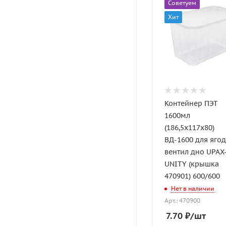
Советуем
Хит
Контейнер ПЭТ
1600мл
(186,5х117х80)
ВД-1600 для ягод
вентил дно UPAX
UNITY (крышка
470901) 600/600
Нет в наличии
Арт.: 470900
7.70
₽
/шт