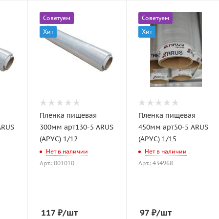
Советуем
Советуем
Хит
Хит
Пленка пищевая
Пленка пищевая
ARUS
300мм арт130-5 ARUS
450мм арт50-5 ARUS
(АРУС) 1/12
(АРУС) 1/15
Нет в наличии
Нет в наличии
Арт.: 001010
Арт.: 434968
117
₽
/шт
97
₽
/шт