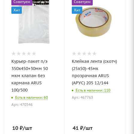
Советуем
Советуем
Хит
Хит
Курьер-пакет п/э
Клейкая лента (скотч)
350х450+30мм 50
(25х50)-45мк
мкм клапан без
прозрачная ARUS
кармана ARUS
(АРУС) 205 12/144
100/500
Есть в наличии: 110
Есть в наличии: 60
Арт.: 467763
Арт.: 470546
10
₽
/шт
41
₽
/шт