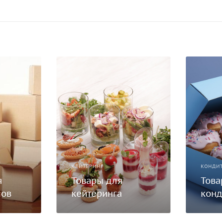
КЕЙТЕРИНГ
КОНДИ
я
Товары для
Това
сов
кейтеринга
конд