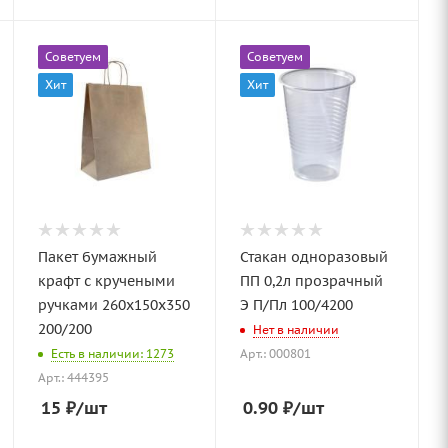
Советуем
Советуем
Хит
Хит
Пакет бумажный
Стакан одноразовый
крафт с кручеными
ПП 0,2л прозрачный
ручками 260х150х350
Э П/Пл 100/4200
200/200
Нет в наличии
Есть в наличии: 1273
Арт.: 000801
Арт.: 444395
15
₽
/шт
0.90
₽
/шт