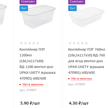
Советуем
Советуем
Хит
Хит
Контейнер ПЭТ
Контейнер ПЭТ 760мл
1200мл
(186,5х117х50) ВД-760
(186,5х117х80)
для ягод вентил дно
ВД-1200 вентил дно
UPAX-UNITY (крышка
-
UPAX-UNITY (крышка
470901) 600/600
470901) 600/600
Нет в наличии
Нет в наличии
Арт.: 470895
Арт.: 470897
5.90
₽
/шт
4.30
₽
/шт