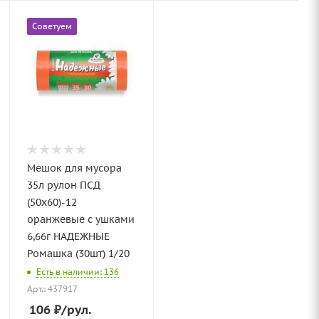
Советуем
Мешок для мусора
35л рулон ПСД
(50х60)-12
оранжевые с ушками
6,66г НАДЕЖНЫЕ
Ромашка (30шт) 1/20
Есть в наличии: 136
Арт.: 437917
106
₽
/рул.