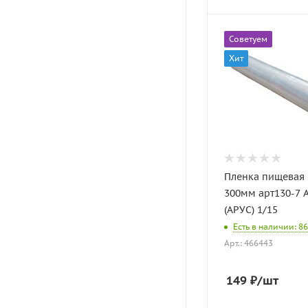
Советуем
Хит
Пленка пищевая
300мм арт130-7 
(АРУС) 1/15
Есть в наличии: 86
Арт.: 466443
149
₽
/шт