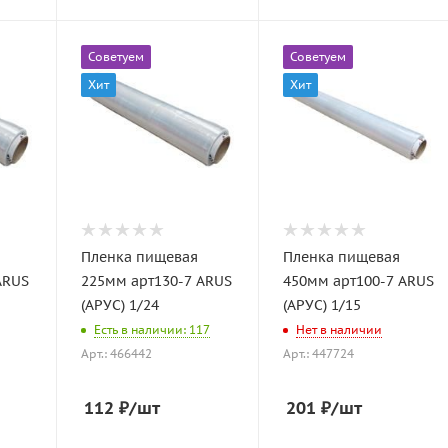
Советуем
Советуем
Хит
Хит
Пленка пищевая
Пленка пищевая
ARUS
225мм арт130-7 ARUS
450мм арт100-7 ARUS
(АРУС) 1/24
(АРУС) 1/15
Есть в наличии: 117
Нет в наличии
Арт.: 466442
Арт.: 447724
112
₽
/шт
201
₽
/шт