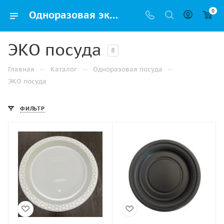
0
Одноразовая эко-посуда в Москве: купить биоразлагаемую посуду оптом и в розницу | Упак РФ
ЭКО посуда
8
—
—
—
Главная
Каталог
Одноразовая посуда
ЭКО посуда
ФИЛЬТР