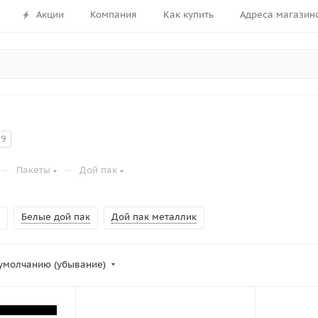
Акции
Компания
Как купить
Адреса магазин
9
—
—
Пакеты
Дой пак
Белые дой пак
Дой пак металлик
умолчанию (убывание)