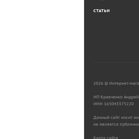
СТАТЬИ
2026 © Интернет-мага
ИП Кравченко Андрей
ИНН 165043375220
Данный сайт носит и
не является публично
Карта сайта