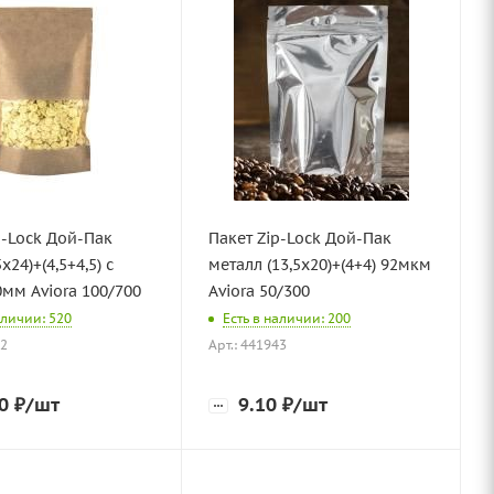
p-Lock Дой-Пак
Пакет Zip-Lock Дой-Пак
х24)+(4,5+4,5) с
металл (13,5х20)+(4+4) 92мкм
мм Aviora 100/700
Aviora 50/300
аличии: 520
Есть в наличии: 200
12
Арт.: 441943
0
₽
/шт
9.10
₽
/шт