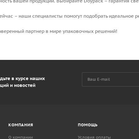
ность вашей продукции. Выбирайте Doypack – гарантия све
сейчас – наши специалисты помогут подобрать идеальное 
оверенный партнер в мире упаковочных решений!
дьте в курсе наших
ций и новостей
КОМПАНИЯ
ПОМОЩЬ
О компании
Условия оплаты