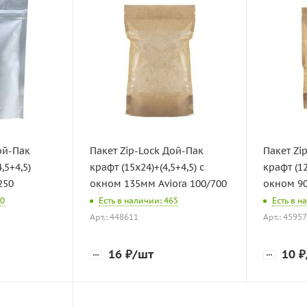
ой-Пак
Пакет Zip-Lock Дой-Пак
Пакет Zi
,5+4,5)
крафт (15х24)+(4,5+4,5) с
крафт (12
250
окном 135мм Aviora 100/700
окном 90
00
Есть в наличии: 465
Есть в н
Арт.: 448611
Арт.: 4595
16
₽
/шт
10
₽