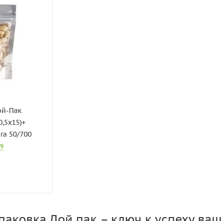
ой-Пак
0,5х15)+
ra 50/700
09
аковка Дой пак – ключ к успеху ваш