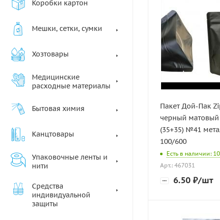
Коробки картон
Мешки, сетки, сумки
Хозтовары
Медицинские
расходные материалы
Пакет Дой-Пак Zi
Бытовая химия
черный матовый
(35+35) №41 мета
Канцтовары
100/600
Есть в наличии: 10
Упаковочные ленты и
нити
Арт.: 467031
6.50
₽
/шт
Средства
индивидуальной
защиты