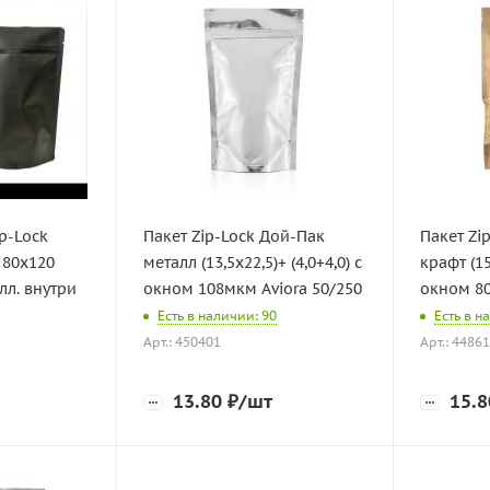
p-Lock
Пакет Zip-Lock Дой-Пак
Пакет Zi
 80х120
металл (13,5х22,5)+ (4,0+4,0) с
крафт (15
лл. внутри
окном 108мкм Aviora 50/250
окном 80
Есть в наличии: 90
Есть в н
Арт.: 450401
Арт.: 4486
13.80
₽
/шт
15.8