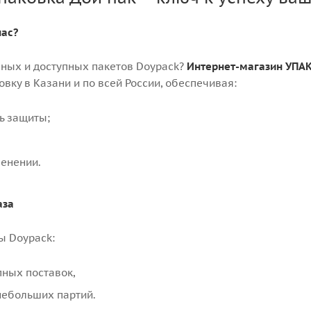
нас?
чных и доступных пакетов Doypack?
Интернет-магазин УПАК
вку в Казани и по всей России, обеспечивая:
ь защиты;
енении.
аза
ы Doypack:
пных поставок,
небольших партий.