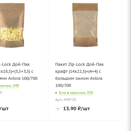
p-Lock Дой-Пак
Пакет Zip-Lock Дой-Пак
х18,5)+(3,5+3,5) с
крафт (14х22,5)+(4+4) с
мм Aviora 100/700
большим окном Aviora
100/700
аличии: 349
79
Есть в наличии: 350
Арт.: 448720
/шт
13.90
₽
/шт