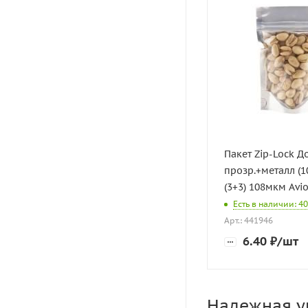
Пакет Zip-Lock Д
прозр.+металл (1
(3+3) 108мкм Avio
Есть в наличии: 4
Арт.: 441946
6.40
₽
/шт
Надежная уп