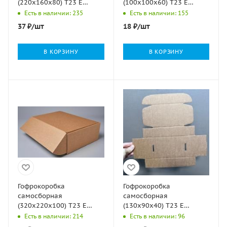
(220х160х80) Т23 Е
(100х100х60) Т23 Е
микрогофрокартон
микрогофрокартон
Есть в наличии: 235
Есть в наличии: 155
бурый 1/100
бурый 1/100
37
₽
/шт
18
₽
/шт
В КОРЗИНУ
В КОРЗИНУ
Гофрокоробка
Гофрокоробка
самосборная
самосборная
(320х220х100) Т23 Е
(130х90х40) Т23 Е
микрогофрокартон
микрогофрокартон
Есть в наличии: 214
Есть в наличии: 96
бурый 1/100
бурый 1/100