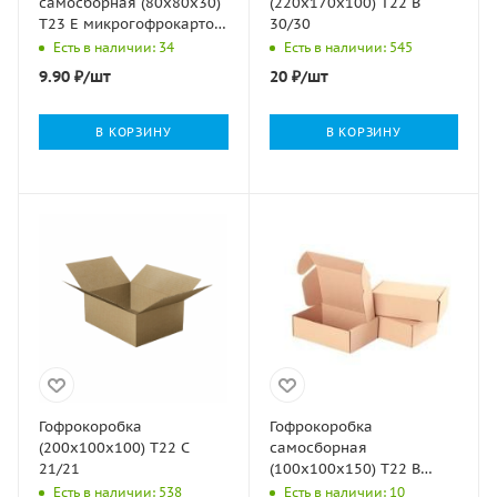
самосборная (80х80х30)
(220х170х100) Т22 В
Т23 Е микрогофрокартон
30/30
бурый 1/100
Есть в наличии: 34
Есть в наличии: 545
9.90
₽
/шт
20
₽
/шт
В КОРЗИНУ
В КОРЗИНУ
Гофрокоробка
Гофрокоробка
(200х100х100) Т22 С
самосборная
21/21
(100х100х150) Т22 В
50/1000
Есть в наличии: 538
Есть в наличии: 10