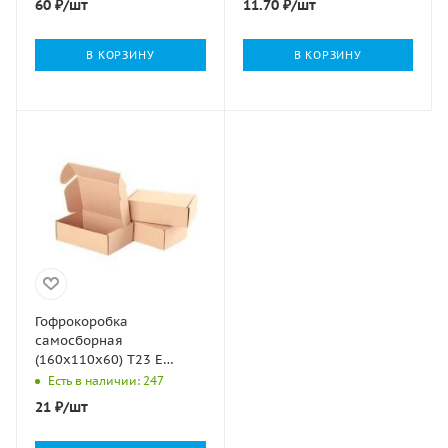
60
₽
/шт
11.70
₽
/шт
В КОРЗИНУ
В КОРЗИНУ
Гофрокоробка
самосборная
(160х110х60) Т23 Е
микрогофрокартон
Есть в наличии: 247
бурый 1/100
21
₽
/шт