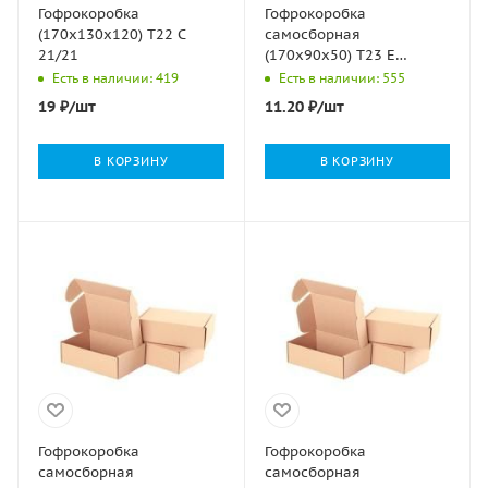
Гофрокоробка
Гофрокоробка
(170х130х120) Т22 С
самосборная
21/21
(170х90х50) Т23 Е
микрогофрокартон
Есть в наличии: 419
Есть в наличии: 555
бурый 100/12000
19
₽
/шт
11.20
₽
/шт
В КОРЗИНУ
В КОРЗИНУ
Гофрокоробка
Гофрокоробка
самосборная
самосборная