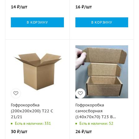
14
₽
/шт
16
₽
/шт
В КОРЗИНУ
В КОРЗИНУ
Гофрокоробка
Гофрокоробка
(200х200х200) Т22 С
самосборная
21/21
(140х70х70) Т23 В
микрогофрокартон
Есть в наличии: 331
Есть в наличии: 52
бурый 1/50
30
₽
/шт
26
₽
/шт