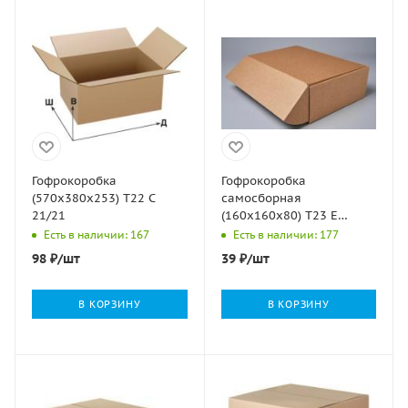
Гофрокоробка
Гофрокоробка
(570х380х253) Т22 С
самосборная
21/21
(160х160х80) Т23 Е
микрогофрокартон
Есть в наличии: 167
Есть в наличии: 177
бурый 1/100
98
₽
/шт
39
₽
/шт
В КОРЗИНУ
В КОРЗИНУ