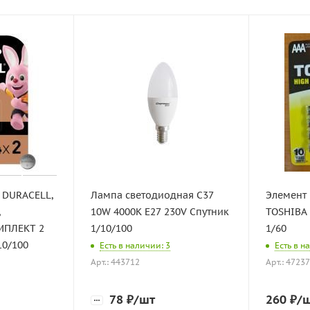
 DURACELL,
Лампа светодиодная C37
Элемент 
,
10W 4000K Е27 230V Спутник
TOSHIBA 
МПЛЕКТ 2
1/10/100
1/60
10/100
Есть в наличии: 3
Есть в н
Арт.: 443712
Арт.: 4723
78
₽
/шт
260
₽
/