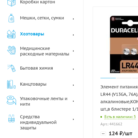
Коробки картон
Мешки, сетки, сумки
Хозтовары
Медицинские
расходные материалы
Бытовая химия
Канцтовары
Элемент питания
LR44 (V13GA, 76A)
Упаковочные ленты и
алкалиновые,КО
нити
шт.,в блистере 1/
Средства
Есть в наличии: 5
индивидуальной
Арт.: 441662
защиты
124
₽
/шт