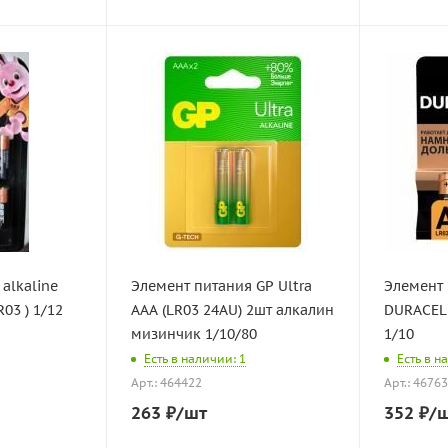
alkaline
Элемент питания GP Ultra
Элемент 
03 ) 1/12
AAA (LR03 24АU) 2шт алкалин
DURAСELL
мизинчик 1/10/80
1/10
Есть в наличии: 1
Есть в н
Арт.: 464422
Арт.: 4676
263
₽
/шт
352
₽
/