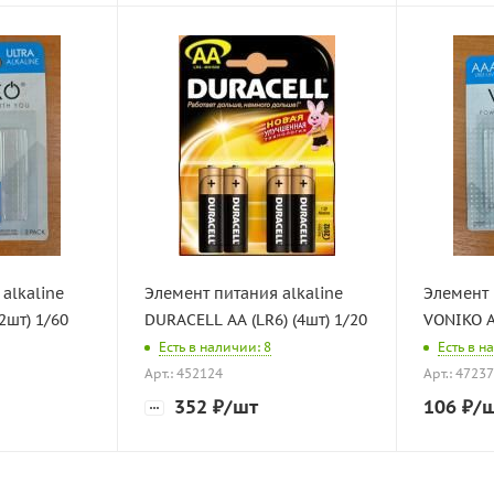
alkaline
Элемент питания alkaline
Элемент 
2шт) 1/60
DURAСELL АА (LR6) (4шт) 1/20
VONIKO А
Есть в наличии: 8
Есть в н
Арт.: 452124
Арт.: 4723
352
₽
/шт
106
₽
/