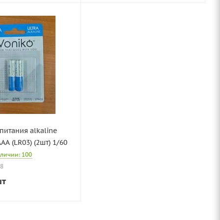
питания alkaline
AА (LR03) (2шт) 1/60
аличии: 100
78
шт