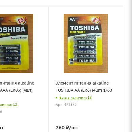
питания alkaline
Элемент питания alkaline
АAА (LR03) (4шт)
TOSHIBA АА (LR6) (4шт) 1/60
Есть в наличии: 18
аличии: 12
Арт.: 472375
76
шт
260
₽
/шт