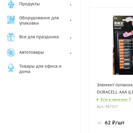
Продукты
Оборудование для
упаковки
Все для праздника
Автотовары
Товары для офиса и
дома
Элемент питания 
DURAСELL ААА (LR
Есть в наличии: 7
Арт.: 467527
62
₽
/шт