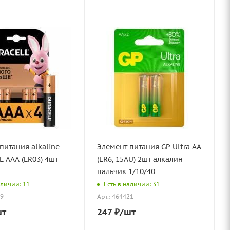
питания alkaline
Элемент питания GP Ultra АА
 ААА (LR03) 4шт
(LR6, 15АU) 2шт алкалин
пальчик 1/10/40
аличии: 11
Есть в наличии: 31
39
Арт.: 464421
шт
247
₽
/шт