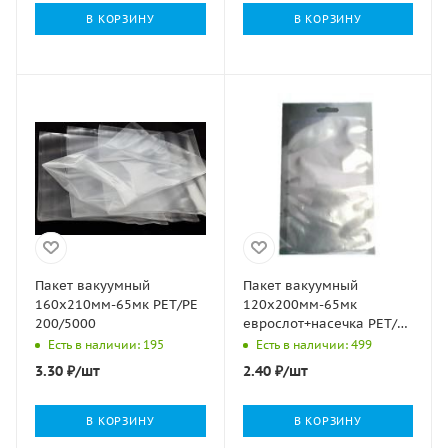
В КОРЗИНУ
В КОРЗИНУ
Пакет вакуумный
Пакет вакуумный
160х210мм-65мк РЕТ/РЕ
120х200мм-65мк
200/5000
еврослот+насечка РЕТ/РЕ
200/3000
Есть в наличии: 195
Есть в наличии: 499
3.30
₽
/шт
2.40
₽
/шт
В КОРЗИНУ
В КОРЗИНУ