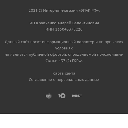
2026 © Интернет-магазин «УПАК.РФ».
ИП Кравченко Андрей Валентинович
ИНН 165043375220
Данный сайт носит информационный характер и ни при каких
условиях
не является публичной офертой, определяемой положениями
Статьи 437 (2) ГКРФ.
Карта сайта
Соглашение о персональных данных