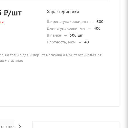
5
₽
/шт
Характеристики
Ширина упаковки, мм
—
300
ии
Длина упаковки, мм
—
400
В пачке
—
500 шт
Плотность, мкм
—
40
ельна только для интернет-магазина и может отличаться от
ых магазинах
ОТЗЫВЫ