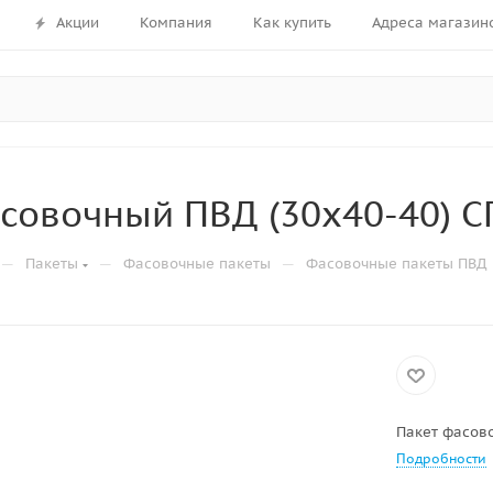
Акции
Компания
Как купить
Адреса магазин
совочный ПВД (30х40-40) СП
—
—
—
Пакеты
Фасовочные пакеты
Фасовочные пакеты ПВД
Пакет фасово
Подробности