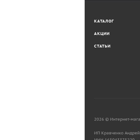
КАТАЛОГ
АКЦИИ
СТАТЬИ
2026 © Интернет-мага
ИП Кравченко Андрей
ИНН 165043375220