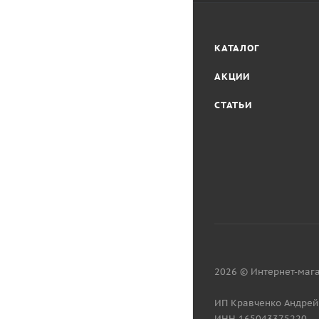
КАТАЛОГ
АКЦИИ
СТАТЬИ
2026 © Интернет-мага
ИП Кравченко Андрей
ИНН 165043375220