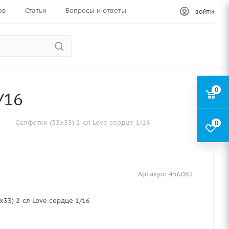
ов
Статьи
Вопросы и ответы
ВОЙТИ
0
/16
—
Салфетки (33х33) 2-сл Love сердце 1/16
0
Артикул:
456082
х33) 2-сл Love сердце 1/16