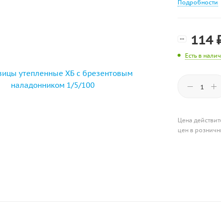
Подробности
114
Есть в нали
Цена действит
цен в розничн