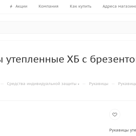
Акции
Компания
Как купить
Адреса магазин
ы утепленные ХБ с брезент
—
—
—
Средства индивидуальной защиты
Рукавицы
Рукавиц
Рукавицы ут