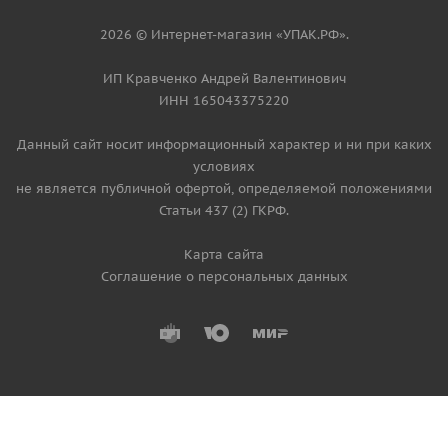
2026 © Интернет-магазин «УПАК.РФ».
ИП Кравченко Андрей Валентинович
ИНН 165043375220
Данный сайт носит информационный характер и ни при каких
условиях
не является публичной офертой, определяемой положениями
Статьи 437 (2) ГКРФ.
Карта сайта
Соглашение о персональных данных